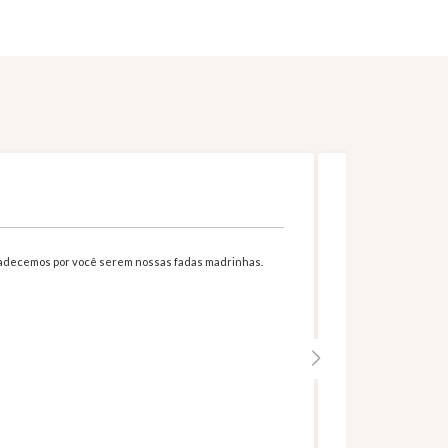
Ri
Só poderia ser perf
radecemos por você serem nossas fadas madrinhas.
READ MORE