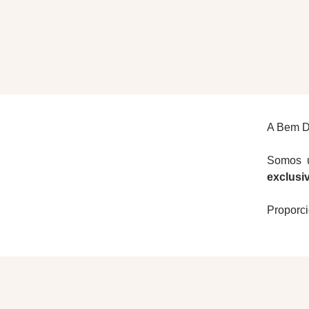
A Bem Di
Somos u
exclusi
Proporci