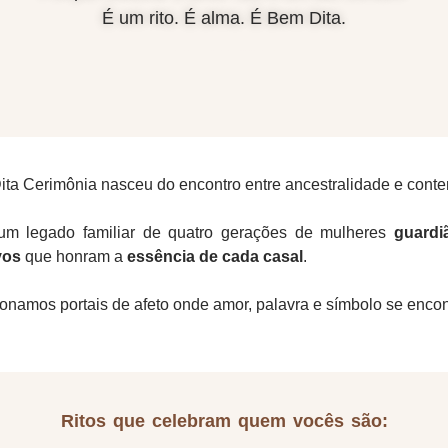
É um rito. É alma. É Bem Dita.
“celebrante de casamentos”, “ritos personalizados interior SP”, “cerimônia autoral”, “celebrante consteladora sistêmica”, “cerimônia com ancestralidade”, “celebrante Jundiaí”
ta Cerimônia nasceu do encontro entre ancestralidade e cont
m legado familiar de quatro gerações de mulheres
guardi
vos
que honram a
essência de cada casal
.
onamos portais de afeto onde amor, palavra e símbolo se enco
Ritos que celebram quem vocês são: