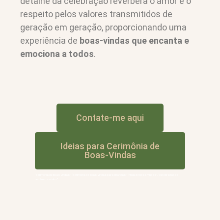
detalhe da celebração reverbera o amor e o
respeito pelos valores transmitidos de
geração em geração, proporcionando uma
experiência de
boas-vindas que encanta e
emociona a todos
.
Contate-me aqui
Ideias para Cerimônia de
Boas-Vindas
“cerimônia de boas-vindas”, “cerimônia de boas-vindas para crianças”, “ritual de boas-vindas”, “celebração de
recém-nascidos”